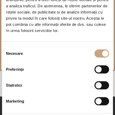
a analiza traficul. De asemenea, le oferim partenerilor de
rețele sociale, de publicitate și de analize informații cu
privire la modul în care folosiți site-ul nostru. Aceștia le
pot combina cu alte informații oferite de dvs. sau culese
în urma folosirii serviciilor lor.
Avantaje speciale la rezervarea directă!
Rezervați direct pe site-ul nostru și beneficiați de condiții speciale
Selecția
de cazare.
Necesare
consimțământului
Preferinţe
Statistici
Marketing
REZERVĂRI
+359 52817760