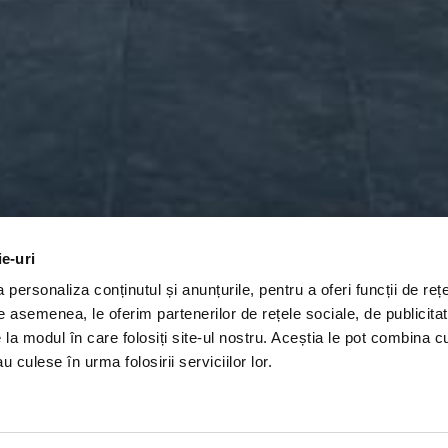
ie-uri
personaliza conținutul și anunțurile, pentru a oferi funcții de rețe
De asemenea, le oferim partenerilor de rețele sociale, de publicitat
e la modul în care folosiți site-ul nostru. Aceștia le pot combina c
u culese în urma folosirii serviciilor lor.