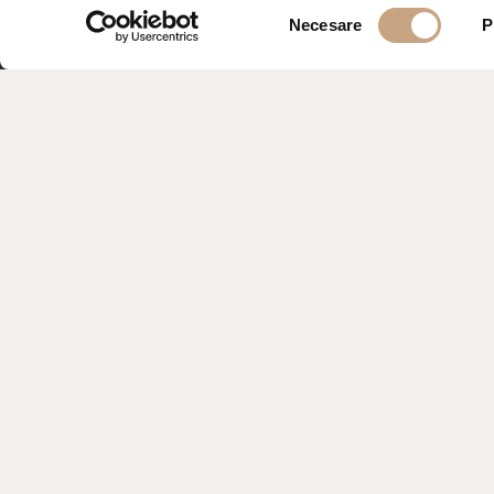
Selecția
Necesare
P
consimțământului
Astor Garden este un hotel de cinci ste
naturale și la doar câțiva pași de plaj
incomparabilă la mare. Hotelul are 23