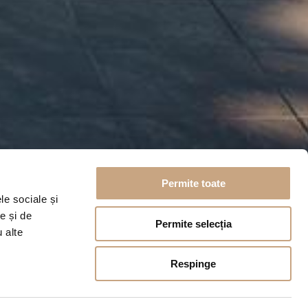
Permite toate
le sociale și
e și de
Permite selecția
u alte
Respinge