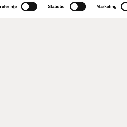
referinţe
Statistici
Marketing
le situat în stațiunea St. Sf. Constantin și Elena, la 8 km. din orașu
ă. Hotelul Astor Garden impresionează prin arhitectura sa clasică, so
0 de camere concepute pentru a evoca o experiență cu adevărat dif