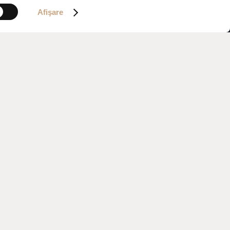
Afişare
l Varna, în mijlocul răcorii verdeaței
luții de interior sofisticate și vedere
erită și de neuitat.