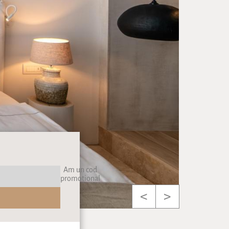
Am un cod
promoțional
<
>