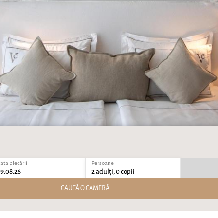
ata plecării
Persoane
9.08.26
2 adulți, 0 copii
CAUTĂ O CAMERĂ