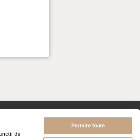
Permite toate
LE
uncții de