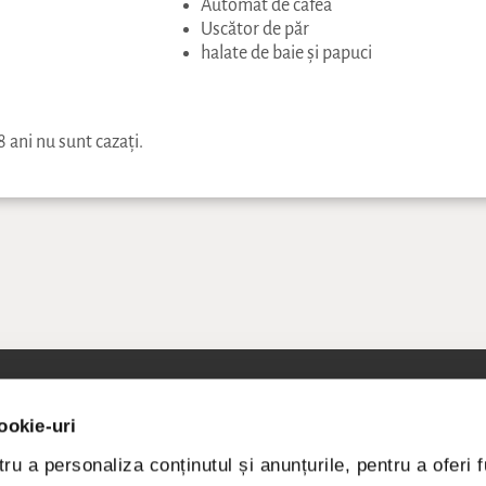
Automat de cafea
Uscător de păr
halate de baie și papuci
8 ani nu sunt cazați.
urile noastre
Bușetin
ookie-uri
ALE
PRIMIȚI OFERTE SPECIA
ru a personaliza conținutul și anunțurile, pentru a oferi f