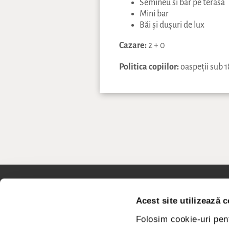
Semineu si bar pe terasa
Mini bar
Băi și dușuri de lux
Cazare:
2 + 0
Politica copiilor:
oaspeții sub 1
Contacte
Legăt
Acest site utilizează c
REZERVĂRI
MEDII SOCI
Folosim cookie-uri pent