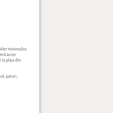
ilier minimalist,
feră acces
 la plaja din
să, paturi,