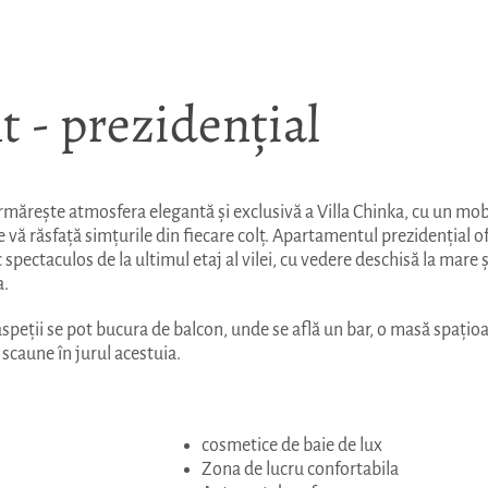
 - prezidențial
urmărește atmosfera elegantă și exclusivă a Villa Chinka, cu un mob
re vă răsfață simțurile din fiecare colț. Apartamentul prezidențial o
pectaculos de la ultimul etaj al vilei, cu vedere deschisă la mare și
a.
aspeții se pot bucura de balcon, unde se află un bar, o masă spațioa
scaune în jurul acestuia.
cosmetice de baie de lux
Zona de lucru confortabila